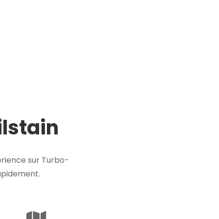
lstain
rience sur Turbo-
rapidement.