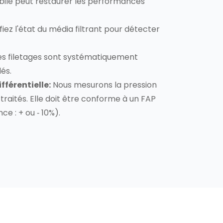
ile peut restaurer les performances
fiez l'état du média filtrant pour détecter
s filetages sont systématiquement
és.
fférentielle:
Nous mesurons la pression
 traités. Elle doit être conforme à un FAP
ce : + ou ‐ 10%).