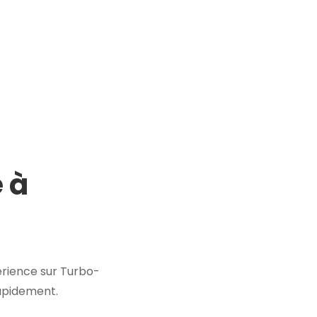
 à
rience sur Turbo-
rapidement.