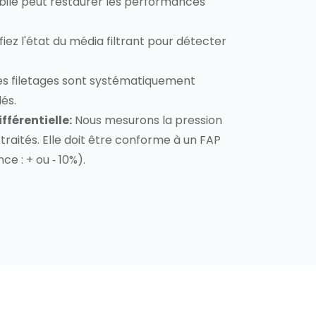
ile peut restaurer les performances
fiez l'état du média filtrant pour détecter
s filetages sont systématiquement
és.
fférentielle:
Nous mesurons la pression
 traités. Elle doit être conforme à un FAP
ce : + ou ‐ 10%).