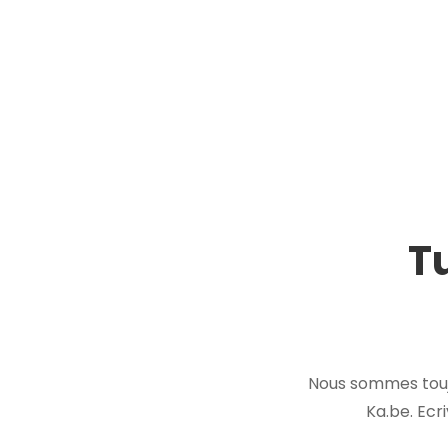
T
Nous sommes touj
Ka.be. Ecr