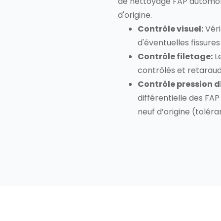
de nettoyage FAP automob
d'origine.
Contrôle visuel:
Véri
d'éventuelles fissures
Contrôle filetage:
Le
contrôlés et retaraud
Contrôle pression di
différentielle des FAP
neuf d’origine (toléran