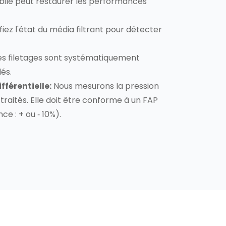
ile peut restaurer les performances
fiez l'état du média filtrant pour détecter
s filetages sont systématiquement
és.
fférentielle:
Nous mesurons la pression
 traités. Elle doit être conforme à un FAP
ce : + ou ‐ 10%).