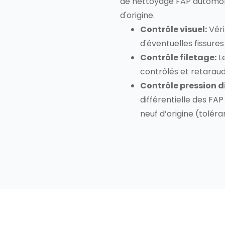
de nettoyage FAP automob
d'origine.
Contrôle visuel:
Véri
d'éventuelles fissures
Contrôle filetage:
Le
contrôlés et retaraud
Contrôle pression di
différentielle des FAP
neuf d’origine (toléran