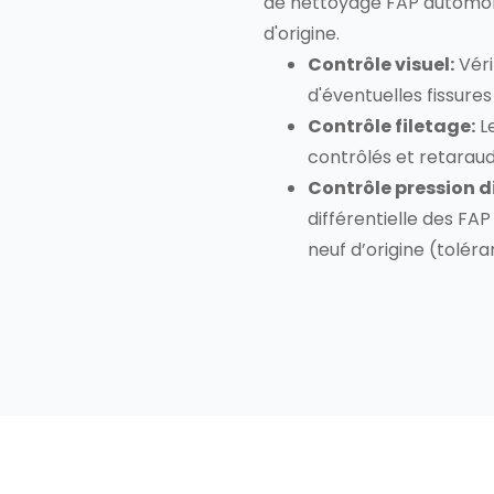
de nettoyage FAP automob
d'origine.
Contrôle visuel:
Véri
d'éventuelles fissures
Contrôle filetage:
Le
contrôlés et retaraud
Contrôle pression di
différentielle des FAP
neuf d’origine (toléran