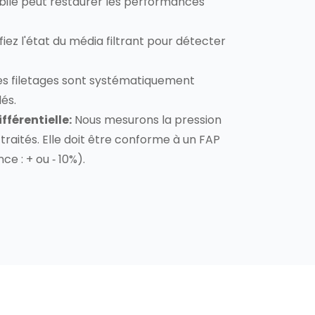
ile peut restaurer les performances
fiez l'état du média filtrant pour détecter
s filetages sont systématiquement
és.
fférentielle:
Nous mesurons la pression
 traités. Elle doit être conforme à un FAP
ce : + ou ‐ 10%).